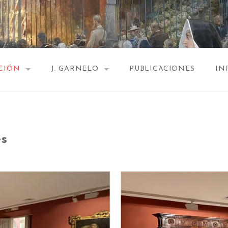
CIÓN
J. GARNELO
PUBLICACIONES
IN
ULO Y ESCALERA
EL AUTOR
A. PINTURA RELIGIOSA
BIOGRAFÍA
es
. LA MUJER EN GARNELO
CURIOSIDADES
. HISTORIA Y FAMILIA
3. DUELO INTERRUMPIDO
4. MUERTE DE LUCANO