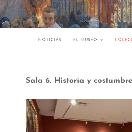
Saltar
al
contenido
NOTICIAS
EL MUSEO
COLEC
EDIFICIO
VESTÍB
HISTORIA
CAPILL
Sala 6. Historia y costumbr
SALA 1
SALA 2
SALA 
SALA 