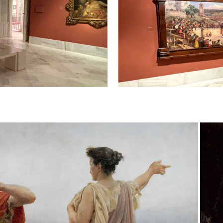
. GARNELO INTIMISTA
. HISTORIA Y COSTUMBRES
LA 7
LA 8
ÍA CORREDOR
TIO