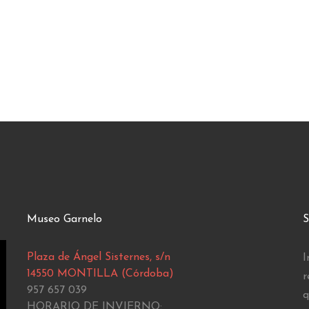
Museo Garnelo
S
Plaza de Ángel Sisternes, s/n
I
14550 MONTILLA (Córdoba)
r
957 657 039
q
HORARIO DE INVIERNO: