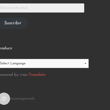
irección
e
mail
Suscribir
raducir
owered by
Translate
museogarnelo