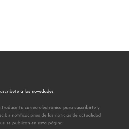
uscríbete a las novedades
ntroduce tu correo electrónico para suscribirte y
ecibir notificaciones de las noticias de actualidad
ue se publican en esta página.