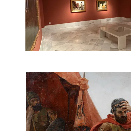
SALA 5
SALA 6
SA
SA
GALER
PA