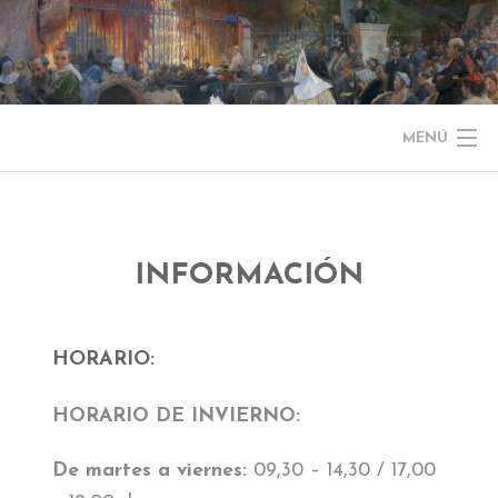
Saltar
al
contenido
MENÚ
NOTICIAS
EL MUSEO
INFORMACIÓN
COLECCIÓN
HORARIO:
J. GARNELO
HORARIO DE INVIERNO:
PUBLICACIONES
De martes a viernes:
09,30 – 14,30 / 17,00
INFORMACIÓN