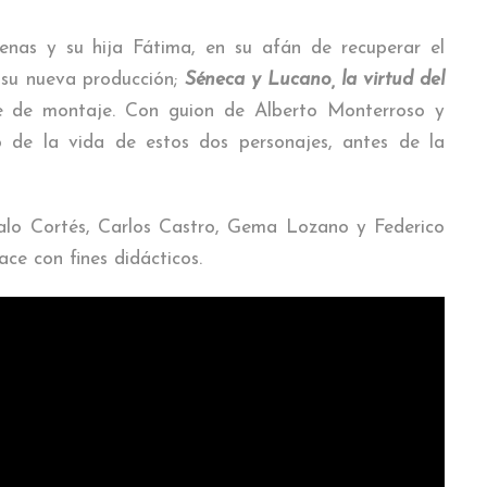
enas y su hija Fátima, en su afán de recuperar el
 su nueva producción;
Séneca y Lucano, la virtud del
se de montaje. Con guion de Alberto Monterroso y
o de la vida de estos dos personajes, antes de la
alo Cortés, Carlos Castro, Gema Lozano y Federico
ace con fines didácticos.