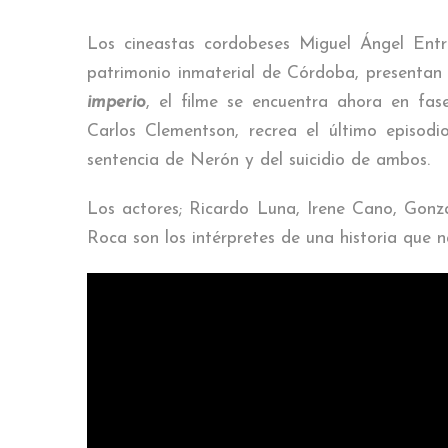
Los cineastas cordobeses Miguel Ángel Entr
patrimonio inmaterial de Córdoba, presentan
imperio
, el filme se encuentra ahora en fa
Carlos Clementson, recrea el último episodi
sentencia de Nerón y del suicidio de ambos.
Los actores; Ricardo Luna, Irene Cano, Gonz
Roca son los intérpretes de una historia que n