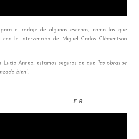
para el rodaje de algunas escenas, como las que
 con la intervención de Miguel Carlos Clémentson
 a Lucio Anneo, estamos seguros de que
“las obras se
zado bien”.
F. R.