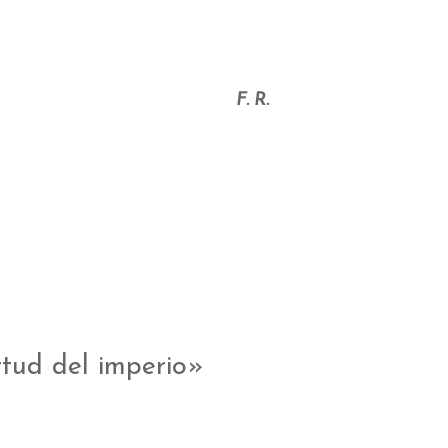
F. R.
ud del imperio»