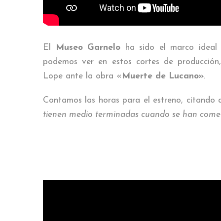
El
Museo Garnelo
ha sido el marco ideal 
podemos ver en estos cortes de producción,
Lope ante la obra «
Muerte de Lucano»
.
Contamos las horas para el estreno, citando
tienen medio terminadas cuando se han comen