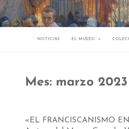
Saltar
al
contenido
NOTICIAS
EL MUSEO
COLEC
EDIFICIO
VESTÍB
HISTORIA
CAPILL
Mes:
marzo 2023
SALA 1
SALA 2
SALA 
«EL FRANCISCANISMO EN
SALA 