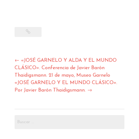
compartir
compartir
enviar
imprimir
en
en
un
(Se
Twitter
Facebook
enlace
abre
(Se
(Se
por
en
abre
abre
correo
una
en
en
electrónico
ventana
una
una
a
nueva)
ventana
ventana
un
nueva)
nueva)
amigo
(Se
abre
en
una
ventana
nueva)
Navegación
←
«JOSÉ GARNELO Y ALDA Y EL MUNDO
de
CLÁSICO». Conferencia de Javier Barón
entradas
Thaidigsmann. 21 de mayo, Museo Garnelo
«JOSÉ GARNELO Y EL MUNDO CLÁSICO».
Por Javier Barón Thaidigsmann.
→
Buscar: