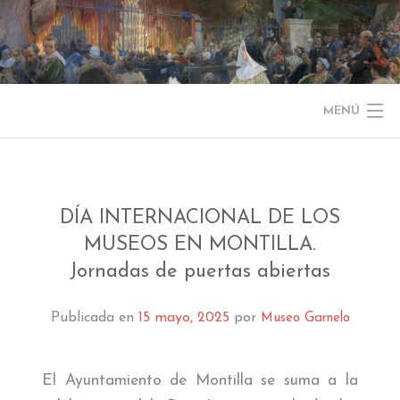
Saltar
al
contenido
MENÚ
NOTICIAS
EL MUSEO
DÍA INTERNACIONAL DE LOS
MUSEOS EN MONTILLA.
COLECCIÓN
Jornadas de puertas abiertas
J. GARNELO
Publicada en
15 mayo, 2025
por
Museo Garnelo
PUBLICACIONES
INFORMACIÓN
El Ayuntamiento de Montilla se suma a la