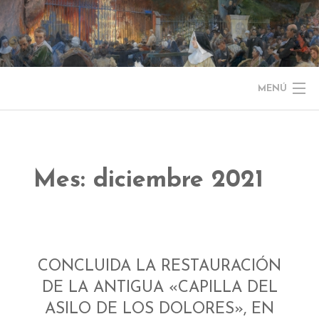
Saltar
al
contenido
MENÚ
NOTICIAS
EL MUSEO
Mes:
diciembre 2021
COLECCIÓN
J. GARNELO
CONCLUIDA LA RESTAURACIÓN
PUBLICACIONES
DE LA ANTIGUA «CAPILLA DEL
INFORMACIÓN
ASILO DE LOS DOLORES», EN