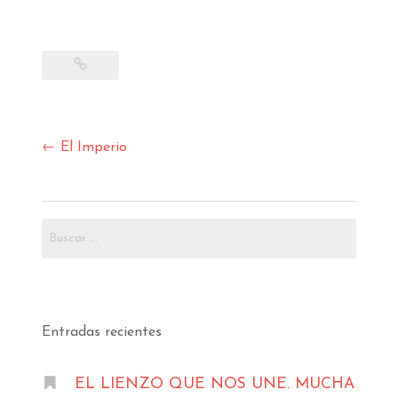
Navegación
←
El Imperio
de
entradas
Buscar:
Entradas recientes
EL LIENZO QUE NOS UNE. MUCHA