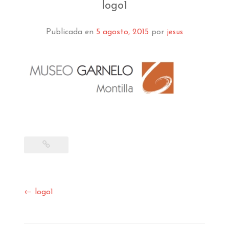
EL MUSEO
logo1
COLECCIÓN
Publicada en
5 agosto, 2015
por
jesus
J. GARNELO
PUBLICACIONES
INFORMACIÓN
AMIGOS DEL MUSEO
Navegación
←
logo1
de
entradas