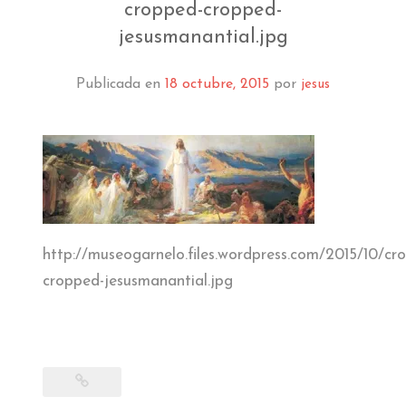
EL MUSEO
cropped-cropped-
jesusmanantial.jpg
COLECCIÓN
Publicada en
18 octubre, 2015
por
jesus
J. GARNELO
PUBLICACIONES
INFORMACIÓN
AMIGOS DEL MUSEO
http://museogarnelo.files.wordpress.com/2015/10/cr
cropped-jesusmanantial.jpg