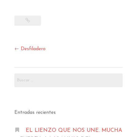
Navegación
←
Desfiladero
de
entradas
Buscar:
Entradas recientes
EL LIENZO QUE NOS UNE. MUCHA