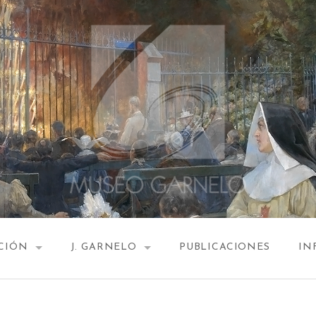
CIÓN
J. GARNELO
PUBLICACIONES
IN
ULO Y ESCALERA
EL AUTOR