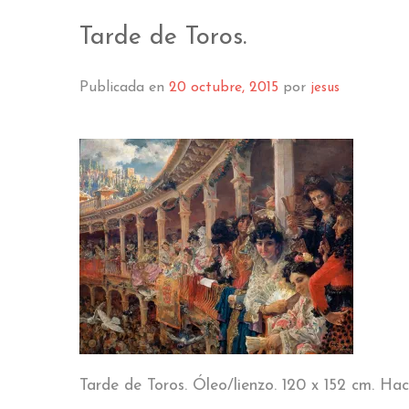
HISTORIA
CAPILL
Tarde de Toros.
SALA 1
SALA 2
Publicada en
20 octubre, 2015
por
jesus
SALA 
SALA 
SALA 5
SALA 6
SA
SA
GALER
Tarde de Toros. Óleo/lienzo. 120 x 152 cm. Hac