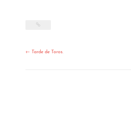
PA
Navegación
←
Tarde de Toros.
de
entradas