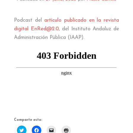
AMIGOS DEL MUSEO
Podcast del
artículo publicado en la revista
digital EnRed@2.0
, del Instituto Andaluz de
Administración Pública (IAAP).
Comparte esto:
Haz
Haz
Haz
Haz