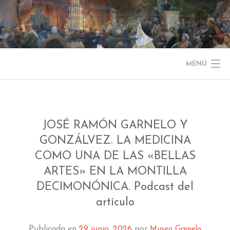
Saltar
al
contenido
MENÚ
NOTICIAS
EL MUSEO
JOSÉ RAMÓN GARNELO Y
GONZÁLVEZ. LA MEDICINA
COLECCIÓN
COMO UNA DE LAS «BELLAS
J. GARNELO
ARTES» EN LA MONTILLA
DECIMONÓNICA. Podcast del
PUBLICACIONES
artículo
INFORMACIÓN
Publicada en
29 junio, 2026
por
Museo Garnelo