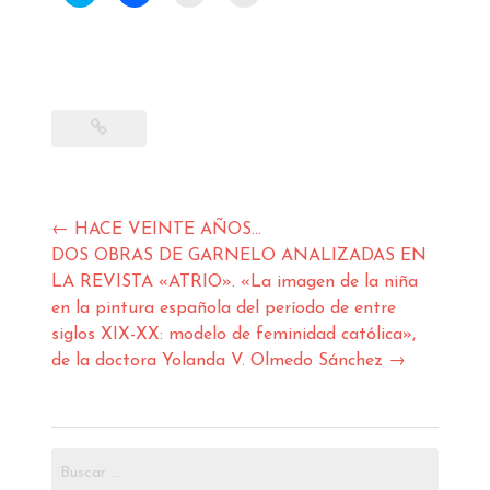
clic
clic
clic
clic
para
para
para
para
compartir
compartir
enviar
imprimir
en
en
un
(Se
Twitter
Facebook
enlace
abre
(Se
(Se
por
en
abre
abre
correo
una
en
en
electrónico
ventana
una
una
a
nueva)
ventana
ventana
un
nueva)
nueva)
amigo
(Se
abre
en
una
ventana
nueva)
Navegación
←
HACE VEINTE AÑOS…
de
DOS OBRAS DE GARNELO ANALIZADAS EN
entradas
LA REVISTA «ATRIO». «La imagen de la niña
en la pintura española del período de entre
siglos XIX-XX: modelo de feminidad católica»,
de la doctora Yolanda V. Olmedo Sánchez
→
Buscar: