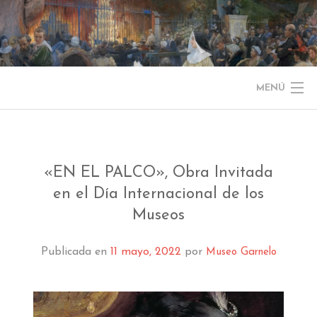
Saltar
al
contenido
MENÚ
NOTICIAS
EL MUSEO
«EN EL PALCO», Obra Invitada
en el Día Internacional de los
COLECCIÓN
Museos
J. GARNELO
Publicada en
11 mayo, 2022
por
Museo Garnelo
PUBLICACIONES
INFORMACIÓN