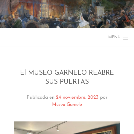
Saltar
al
contenido
MENÚ
NOTICIAS
EL MUSEO
El MUSEO GARNELO REABRE
SUS PUERTAS
COLECCIÓN
Publicada en
24 noviembre, 2023
por
J. GARNELO
Museo Garnelo
PUBLICACIONES
INFORMACIÓN