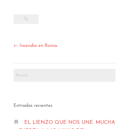
Navegación
←
Incendio en Roma.
de
entradas
Buscar:
Entradas recientes
EL LIENZO QUE NOS UNE. MUCHA