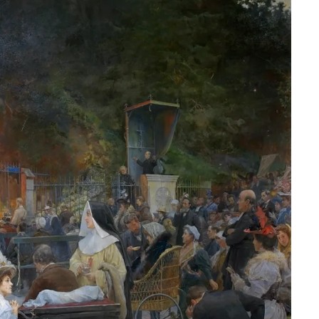
. GARNELO INTIMISTA
. HISTORIA Y COSTUMBRES
LA 7
LA 8
ÍA CORREDOR
TIO