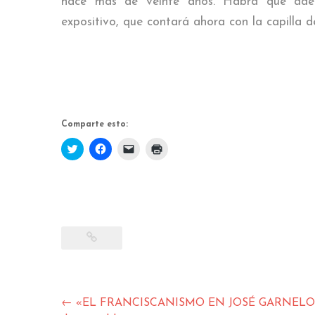
hace más de veinte años. Habrá que adecua
expositivo, que contará ahora con la capilla 
Comparte esto:
Haz
Haz
Haz
Haz
clic
clic
clic
clic
para
para
para
para
compartir
compartir
enviar
imprimir
en
en
un
(Se
Twitter
Facebook
enlace
abre
(Se
(Se
por
en
abre
abre
correo
una
en
en
electrónico
ventana
una
una
a
nueva)
ventana
ventana
un
nueva)
nueva)
amigo
(Se
abre
en
una
ventana
nueva)
Navegación
←
«EL FRANCISCANISMO EN JOSÉ GARNELO Y AL