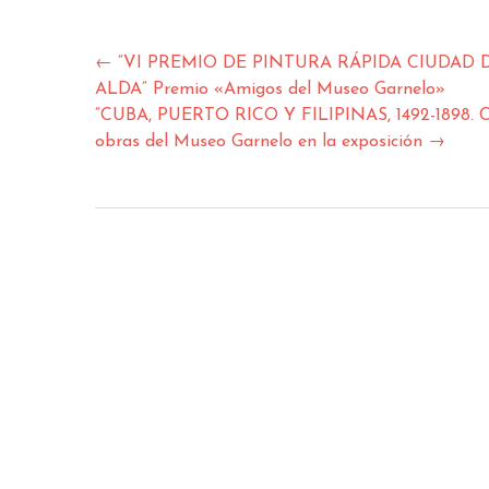
abre
en
una
ventana
nueva)
Navegación
←
“VI PREMIO DE PINTURA RÁPIDA CIUDAD 
de
ALDA” Premio «Amigos del Museo Garnelo»
entradas
“CUBA, PUERTO RICO Y FILIPINAS, 1492-1898
obras del Museo Garnelo en la exposición
→