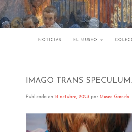
Saltar
al
contenido
NOTICIAS
EL MUSEO
COLEC
EDIFICIO
VESTÍB
HISTORIA
CAPILL
IMAGO TRANS SPECULUM. A
SALA 1
SALA 2
Publicada en
14 octubre, 2023
por
Museo Garnelo
SALA 
SALA 