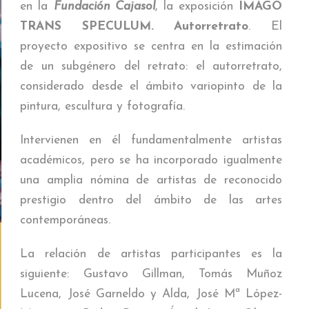
en la
Fundación Cajasol
, la exposición
IMAGO
. GARNELO INTIMISTA
TRANS SPECULUM. Autorretrato
. El
. HISTORIA Y COSTUMBRES
proyecto expositivo se centra en la estimación
de un subgénero del retrato: el
autorretrato,
LA 7
considerado desde el ámbito variopinto de la
LA 8
pintura, escultura y fotografía.
ÍA CORREDOR
Intervienen en él fundamentalmente artistas
académicos, pero se ha incorporado igualmente
TIO
una amplia nómina de artistas de reconocido
prestigio dentro del ámbito de las artes
contemporáneas.
La relación de artistas participantes es la
siguiente: Gustavo Gillman, Tomás Muñoz
Lucena, José Garneldo y Alda, José Mª López-