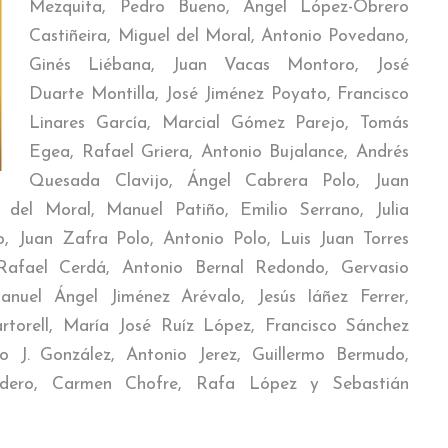
Mezquita, Pedro Bueno, Ángel López-Obrero
Castiñeira, Miguel del Moral, Antonio Povedano,
Ginés Liébana, Juan Vacas Montoro, José
Duarte Montilla, José Jiménez Poyato, Francisco
Linares García, Marcial Gómez Parejo, Tomás
Egea, Rafael Griera, Antonio Bujalance, Andrés
Quesada Clavijo, Ángel Cabrera Polo, Juan
 del Moral, Manuel Patiño, Emilio Serrano, Julia
o, Juan Zafra Polo, Antonio Polo, Luis Juan Torres
Rafael Cerdá, Antonio Bernal Redondo, Gervasio
nuel Ángel Jiménez Arévalo, Jesús Iáñez Ferrer,
rtorell, María José Ruíz López, Francisco Sánchez
o J. González, Antonio Jerez, Guillermo Bermudo,
cudero, Carmen Chofre, Rafa López y Sebastián