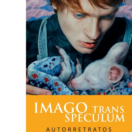
SALA 5
SALA 6
SA
SA
GALER
PA